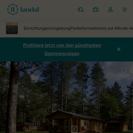
Ferienparks
Meine
Dropdown-
MEN
Buchungen
Menü
meines
Kontos
öffnen
Profitiere jetzt von den günstigsten
Sommerpreisen