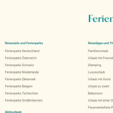
Ferie
Reiseziele und Ferienparks
Reisetipps und 
Ferienparks Deutschland
Familienurlaub
Ferienparks Österreich
Urlaub mit Freun
Ferienparks Schweiz
Glamping
Ferienparks Niederlande
Luxusurlaub
Ferienparks Dänemark
Urlaub mit Hund
Ferienparks Belgien
Urlaub zu zweit
Ferienparks Tschechien
Babymoon
Ferienparks Großbritannien
Urlaub mit einer 
Feuerwerksfreie P
Aktivurlaub