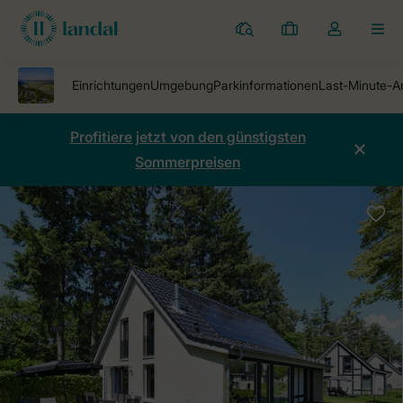
Ferienparks
Meine
Dropdown-
MEN
Buchungen
Menü
meines
Kontos
öffnen
Profitiere jetzt von den günstigsten
Sommerpreisen