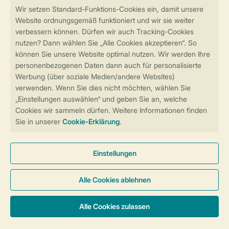
Sicher und schnell zur Online-Buchung
Sichere Datenübertragung
Sicheres Bezahlen
Sicherstellung Deiner Privatsphäre
Weitere Informationen und Einstellungen
Allgemeine Bedingungen
Impressum
Datenschutz
Cookies und Banner
Barrierefreiheit
© 2026 Landal GreenParks GmbH