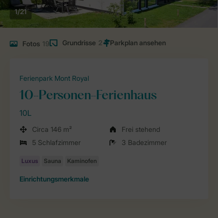
1/21
Grundrisse
2
Fotos
19
Ferienpark Mont Royal
10-Personen-Ferienhaus
10L
Circa 146 m²
Frei stehend
5 Schlafzimmer
3 Badezimmer
Einrichtungsmerkmale