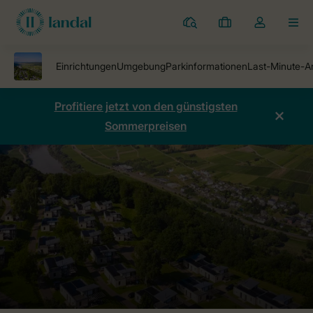
Ferienparks
Meine
Dropdown-
MEN
Buchungen
Menü
meines
Kontos
öffnen
Profitiere jetzt von den günstigsten
Sommerpreisen
Ferienparks
Ferienpark Mont Royal
Preise vergleichen