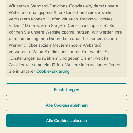
Sicher und schnell zur Online-Buchung
Sichere Datenübertragung
Sicheres Bezahlen
Sicherstellung Deiner Privatsphäre
Weitere Informationen und Einstellungen
Allgemeine Bedingungen
Impressum
Datenschutz
Cookies und Banner
Barrierefreiheit
© 2026 Landal GreenParks GmbH
Unterkünfte & Preise