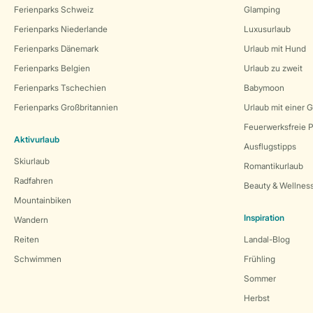
Ferienparks Schweiz
Glamping
Ferienparks Niederlande
Luxusurlaub
Ferienparks Dänemark
Urlaub mit Hund
Ferienparks Belgien
Urlaub zu zweit
Ferienparks Tschechien
Babymoon
Ferienparks Großbritannien
Urlaub mit einer 
Feuerwerksfreie P
Aktivurlaub
Ausflugstipps
Skiurlaub
Romantikurlaub
Radfahren
Beauty & Wellnes
Mountainbiken
Inspiration
Wandern
Reiten
Landal-Blog
Schwimmen
Frühling
Sommer
Herbst