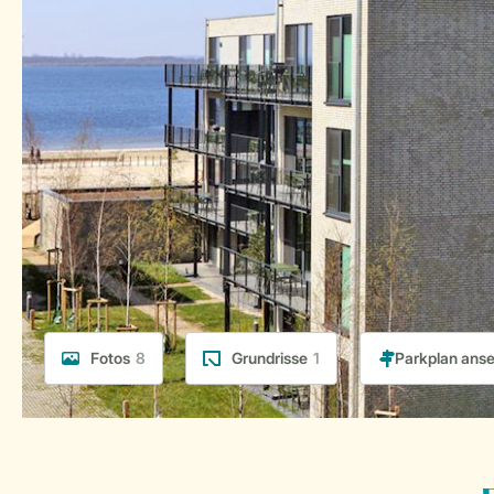
Fotos
8
Grundrisse
1