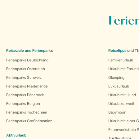
Ferie
Reiseziele und Ferienparks
Reisetipps und 
Ferienparks Deutschland
Familienurlaub
Ferienparks Österreich
Urlaub mit Freun
Ferienparks Schweiz
Glamping
Ferienparks Niederlande
Luxusurlaub
Ferienparks Dänemark
Urlaub mit Hund
Ferienparks Belgien
Urlaub zu zweit
Ferienparks Tschechien
Babymoon
Ferienparks Großbritannien
Urlaub mit einer 
Feuerwerksfreie P
Aktivurlaub
Ausflugstipps