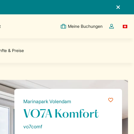
t
Meine Buchungen
Switc
Dropdown-Me
Marinapark Volendam
VO7A Komfort
vo7comf