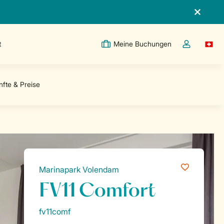
t
Meine Buchungen
Switc
Dropdown-Me
Marinapark Volendam
FV11 Comfort
fv11comf