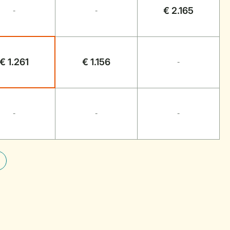
€ 2.165
-
-
€ 1.261
€ 1.156
-
-
-
-