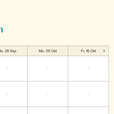
n
o. 28 Sep
Mo. 05 Okt
Fr. 16 Okt
-
-
-
-
-
-