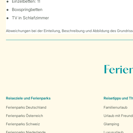
Einzelbetten: 11
Boxspringbetten
TV in Schlafzimmer
Abweichungen bei der Einteilung, Beschreibung und Abbildung des Grundrisse
Ferie
Reiseziele und Ferienparks
Reisetipps und 
Ferienparks Deutschland
Familienurlaub
Ferienparks Österreich
Urlaub mit Freun
Ferienparks Schweiz
Glamping
Ferienparks Niederlande
Luxusurlaub