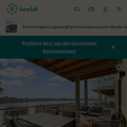
Ferienparks
Meine
Dropdown-
MEN
Buchungen
Menü
meines
Kontos
öffnen
Profitiere jetzt von den günstigsten
Sommerpreisen