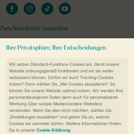
facebook
instagram
tiktok
youtube
Zum Newsletter anmelden
Sicher und schnell zur Online-Buchung
Sichere Datenübertragung
Sicheres Bezahlen
Sicherstellung Deiner Privatsphäre