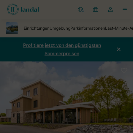
Ferienparks
Meine
Dropdown-
MEN
Buchungen
Menü
meines
Kontos
öffnen
Profitiere jetzt von den günstigsten
Sommerpreisen