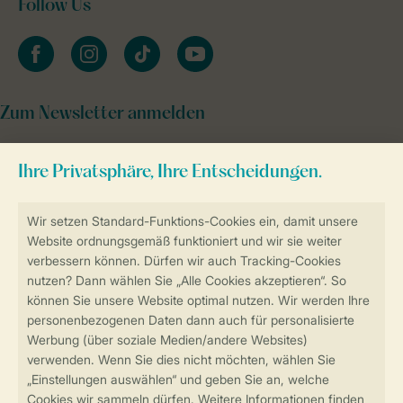
Follow Us
facebook
instagram
tiktok
youtube
Zum Newsletter anmelden
Sicher und schnell zur Online-Buchung
Sichere Datenübertragung
Sicheres Bezahlen
Sicherstellung Deiner Privatsphäre