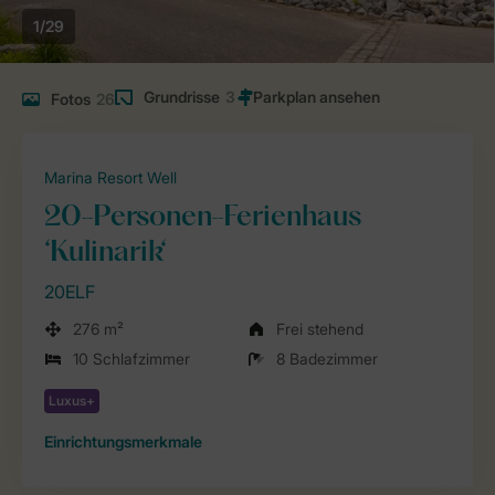
1/29
Grundrisse
3
Fotos
26
Marina Resort Well
20-Personen-Ferienhaus
‘Kulinarik‘
20ELF
276 m²
Frei stehend
10 Schlafzimmer
8 Badezimmer
Einrichtungsmerkmale