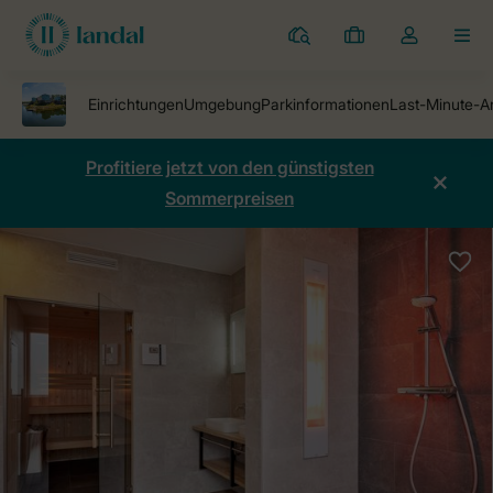
Ferienparks
Meine
Dropdown-
MEN
Buchungen
Menü
meines
Kontos
öffnen
Profitiere jetzt von den günstigsten
Sommerpreisen