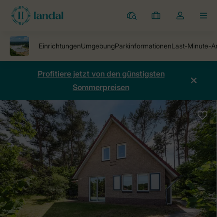
Ferienparks
Meine
Dropdown-
MEN
Buchungen
Menü
meines
Kontos
öffnen
Profitiere jetzt von den günstigsten
Sommerpreisen