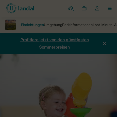
Ferienparks
Meine
Dropdown-
MEN
Buchungen
Menü
meines
Kontos
öffnen
Profitiere jetzt von den günstigsten
Sommerpreisen
Ferienparks
Landgoed Aerwinkel
Einrichtungen