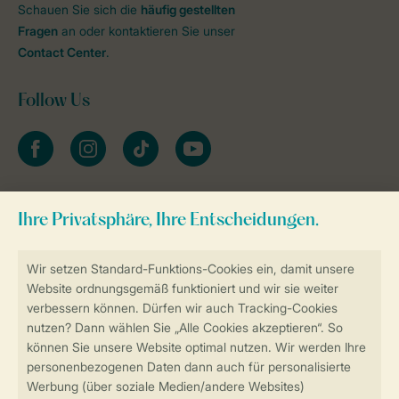
Schauen Sie sich die
häufig gestellten
Fragen
an oder kontaktieren Sie unser
Contact Center
.
Follow Us
facebook
instagram
tiktok
youtube
Zum Newsletter anmelden
Sicher und schnell zur Online-Buchung