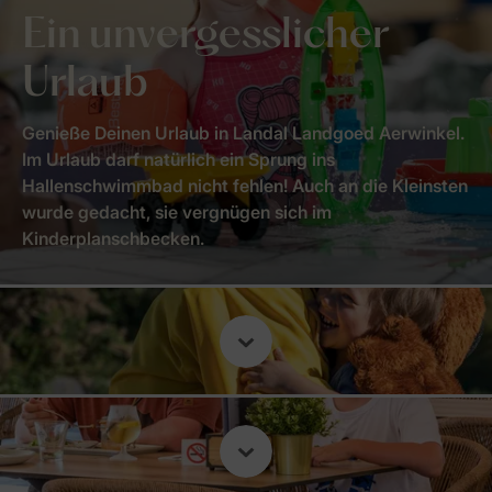
Ein unvergesslicher
Urlaub
Genieße Deinen Urlaub in Landal Landgoed Aerwinkel.
Im Urlaub darf natürlich ein Sprung ins
Hallenschwimmbad nicht fehlen! Auch an die Kleinsten
wurde gedacht, sie vergnügen sich im
Kinderplanschbecken.