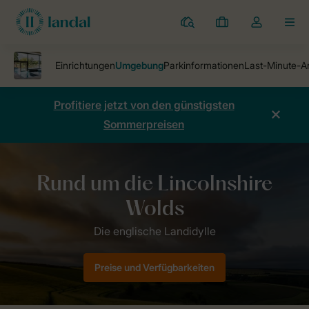
Ferienparks
Meine
Dropdown-
MEN
Buchungen
Menü
meines
Kontos
öffnen
Profitiere jetzt von den günstigsten
Sommerpreisen
Ferienparks
Laceby Manor Resort & Spa
Umgebung
Preise und Verfügbarkeiten