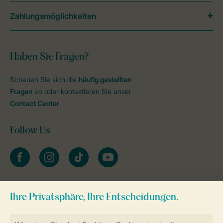
Zahlungsmöglichkeiten
Haben Sie Fragen?
Schauen Sie sich die
häufig gestellten
Fragen
an oder kontaktieren Sie unser
Contact Center
.
Follow Us
facebook
instagram
tiktok
youtube
Zum Newsletter anmelden