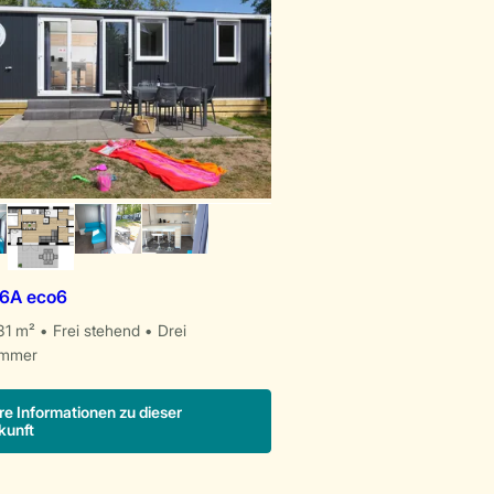
 6A eco6
31 m²
Frei stehend
Drei
immer
re Informationen zu dieser
kunft