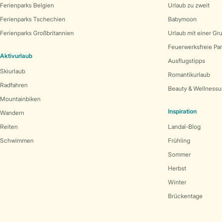
Ferienparks Belgien
Urlaub zu zweit
Ferienparks Tschechien
Babymoon
Ferienparks Großbritannien
Urlaub mit einer Gr
Feuerwerksfreie Pa
Aktivurlaub
Ausflugstipps
Skiurlaub
Romantikurlaub
Radfahren
Beauty & Wellnessu
Mountainbiken
Inspiration
Wandern
Reiten
Landal-Blog
Schwimmen
Frühling
Sommer
Herbst
Winter
Brückentage