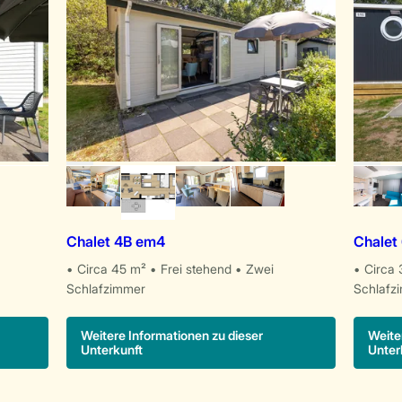
Chalet 4B em4
Chalet
Circa 45 m²
Frei stehend
Zwei
Circa 
Schlafzimmer
Schlafz
Weitere Informationen zu dieser
Weite
Unterkunft
Unter