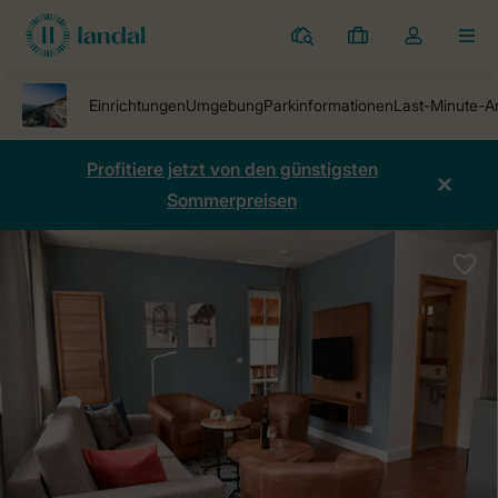
Ferienparks
Meine
Dropdown-
MEN
Buchungen
Menü
meines
Kontos
öffnen
Profitiere jetzt von den günstigsten
Sommerpreisen