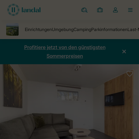
Ferienparks
Meine
Dropdown-
MEN
Buchungen
Menü
meines
Kontos
öffnen
Profitiere jetzt von den günstigsten
Sommerpreisen