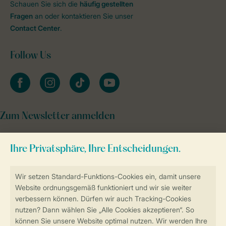
Schauen Sie sich die
häufig gestellten
Fragen
an oder kontaktieren Sie unser
Contact Center
.
Follow Us
facebook
instagram
tiktok
youtube
Zum Newsletter anmelden
Sicher und schnell zur Online-Buchung
Sichere Datenübertragung