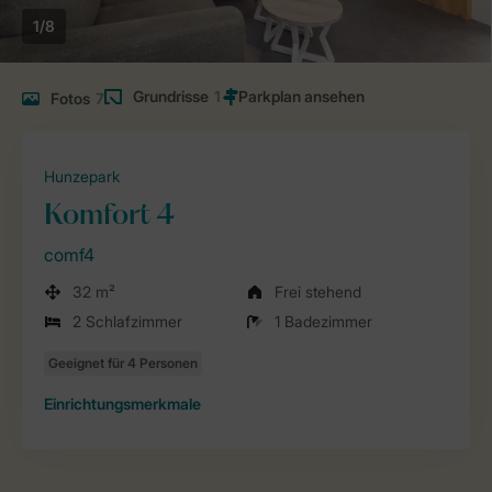
1/8
Grundrisse
1
Fotos
7
Hunzepark
Komfort 4
comf4
32 m²
Frei stehend
2 Schlafzimmer
1 Badezimmer
Einrichtungsmerkmale