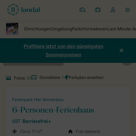
Ferienparks
Meine
Dropdown-
MEN
Buchungen
Menü
meines
Kontos
öffnen
Profitiere jetzt von den günstigsten
Sommerpreisen
Grundrisse
1
Fotos
20
Ferienpark Het Vennenbos
6-Personen-Ferienhaus
6BT
Barrierefrei+
Circa 71 m²
Frei stehend