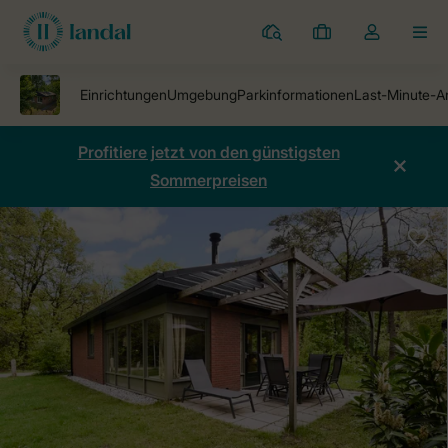
Ferienparks
Meine
Dropdown-
MEN
Buchungen
Menü
meines
Kontos
öffnen
Profitiere jetzt von den günstigsten
Sommerpreisen