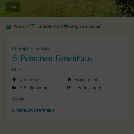
1/14
Grundrisse
1
Fotos
13
Ferienpark Heihaas
6-Personen-Ferienhaus
6CE
Circa 65 m²
Frei stehend
3 Schlafzimmer
1 Badezimmer
Einrichtungsmerkmale