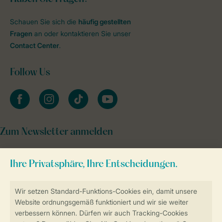
Schauen Sie sich die
häufig gestellten
Fragen
an oder kontaktieren Sie unser
Contact Center
.
Follow Us
facebook
instagram
tiktok
youtube
Zum Newsletter anmelden
Sicher und schnell zur Online-Buchung