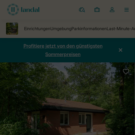
Ferienparks
Meine
Dropdown-
MEN
Buchungen
Menü
meines
Kontos
öffnen
Profitiere jetzt von den günstigsten
Sommerpreisen