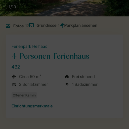
1/13
Grundrisse
1
Fotos
12
Ferienpark Heihaas
4-Personen-Ferienhaus
4B2
Circa 50 m²
Frei stehend
2 Schlafzimmer
1 Badezimmer
Einrichtungsmerkmale