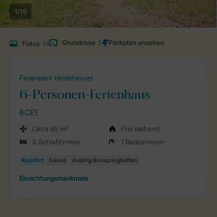
1/15
Grundrisse
1
Fotos
14
Ferienpark Heideheuvel
6-Personen-Ferienhaus
6CE1
Circa 65 m²
Frei stehend
3 Schlafzimmer
1 Badezimmer
Einrichtungsmerkmale