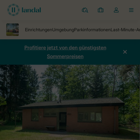
Ferienparks
Meine
Dropdown-
MEN
Buchungen
Menü
meines
Kontos
öffnen
Profitiere jetzt von den günstigsten
Sommerpreisen