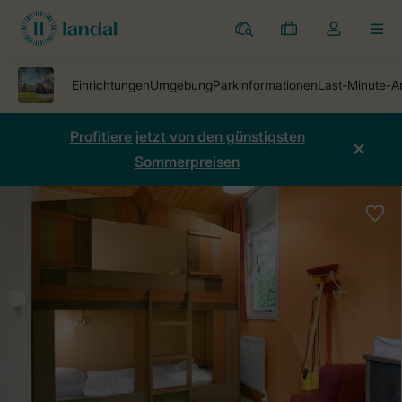
Ferienparks
Meine
Dropdown-
MEN
Buchungen
Menü
meines
Kontos
öffnen
Profitiere jetzt von den günstigsten
Sommerpreisen