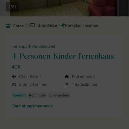
1/21
Grundrisse
1
Fotos
20
Ferienpark Heideheuvel
4-Personen-Kinder-Ferienhaus
4CK
Circa 50 m²
Frei stehend
2 Schlafzimmer
1 Badezimmer
Einrichtungsmerkmale