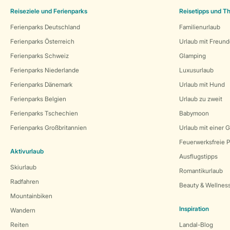
Reiseziele und Ferienparks
Reisetipps und 
Ferienparks Deutschland
Familienurlaub
Ferienparks Österreich
Urlaub mit Freun
Ferienparks Schweiz
Glamping
Ferienparks Niederlande
Luxusurlaub
Ferienparks Dänemark
Urlaub mit Hund
Ferienparks Belgien
Urlaub zu zweit
Ferienparks Tschechien
Babymoon
Ferienparks Großbritannien
Urlaub mit einer 
Feuerwerksfreie P
Aktivurlaub
Ausflugstipps
Skiurlaub
Romantikurlaub
Radfahren
Beauty & Wellnes
Mountainbiken
Inspiration
Wandern
Reiten
Landal-Blog