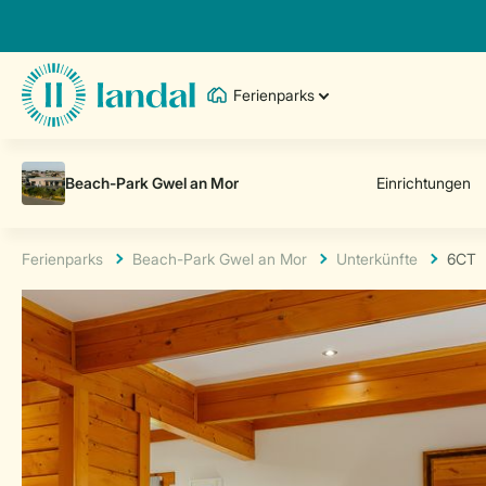
Ferienparks
Ferienparks
Beach-Park Gwel an Mor
Unterkünfte
6CT