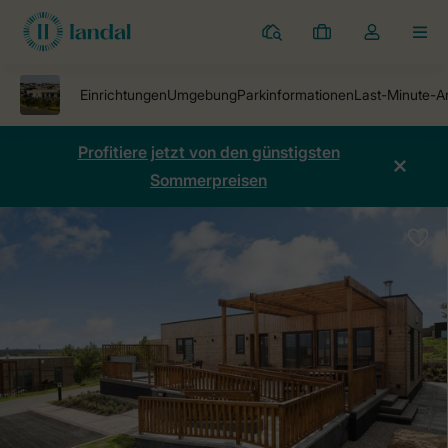
Ferienparks
Meine
Dropdown-
MEN
Buchungen
Menü
meines
Kontos
öffnen
Profitiere jetzt von den günstigsten
Sommerpreisen