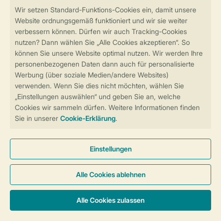
Sicher und schnell zur Online-Buchung
Sichere Datenübertragung
Sicheres Bezahlen
Sicherstellung Deiner Privatsphäre
Weitere Informationen und Einstellungen
Allgemeine Bedingungen
Impressum
Datenschutz
Cookies und Banner
Barrierefreiheit
© 2026 Landal GreenParks GmbH
Unterkünfte & Preise