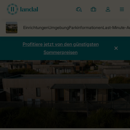
Ferienparks
Meine
Dropdown-
MEN
Buchungen
Menü
meines
Kontos
öffnen
Profitiere jetzt von den günstigsten
Sommerpreisen
Ferienparks
Beach-Park Gwel an Mor
Preise vergleichen