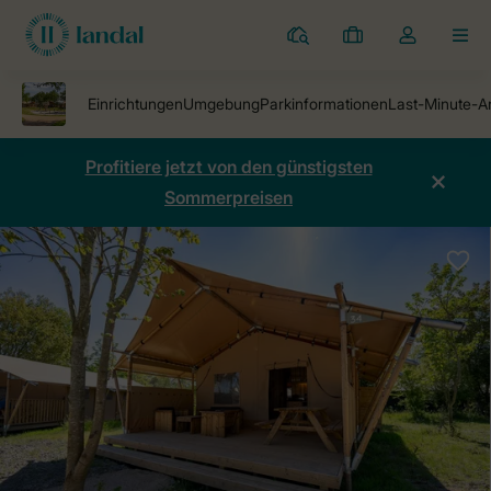
Ferienparks
Meine
Dropdown-
MEN
Buchungen
Menü
meines
Kontos
öffnen
Profitiere jetzt von den günstigsten
Sommerpreisen