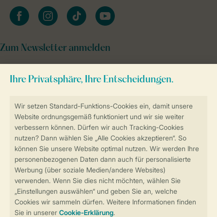
facebook
instagram
tiktok
youtube
Zum Newsletter anmelden
Sicher und schnell zur Online-Buchung
Sichere Datenübertragung
Sicheres Bezahlen
Sicherstellung Deiner Privatsphäre