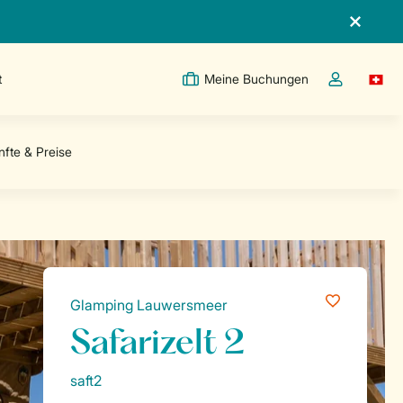
t
Meine Buchungen
Switc
Dropdown-Me
Glamping Lauwersmeer
Safarizelt 2
saft2