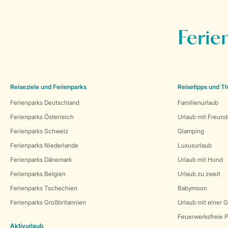
Ferie
Reiseziele und Ferienparks
Reisetipps und 
Ferienparks Deutschland
Familienurlaub
Ferienparks Österreich
Urlaub mit Freun
Ferienparks Schweiz
Glamping
Ferienparks Niederlande
Luxusurlaub
Ferienparks Dänemark
Urlaub mit Hund
Ferienparks Belgien
Urlaub zu zweit
Ferienparks Tschechien
Babymoon
Ferienparks Großbritannien
Urlaub mit einer 
Feuerwerksfreie P
Aktivurlaub