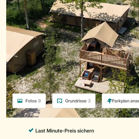
Fotos
9
Grundrisse
2