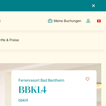
t
Meine Buchungen
Switc
Dropdown-Me
Ferienresort Bad Bentheim
BBKL4
bbkl4