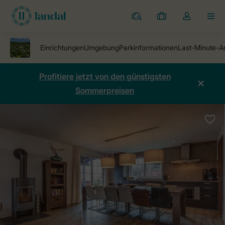
Ferienparks
Meine
Dropdown-
MEN
Buchungen
Menü
meines
Kontos
öffnen
Profitiere jetzt von den günstigsten
Sommerpreisen