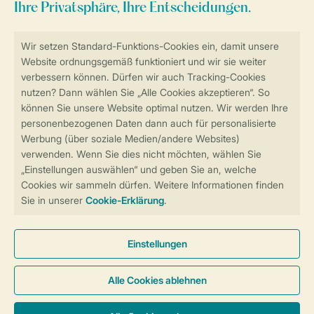
Sicher und schnell zur Online-Buchung
Sichere Datenübertragung
Sicheres Bezahlen
Sicherstellung Deiner Privatsphäre
Weitere Informationen und Einstellungen
Allgemeine Bedingungen
Impressum
Datenschutz
Cookies und Banner
Barrierefreiheit
© 2026 Landal GreenParks GmbH