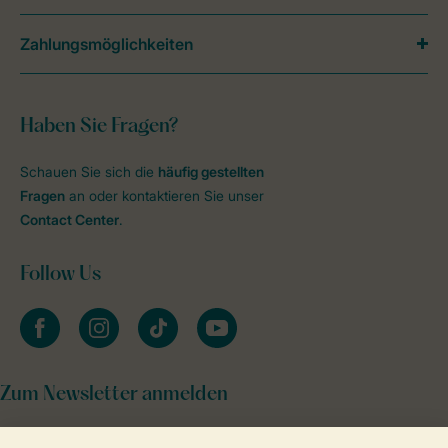
Zahlungsmöglichkeiten
Haben Sie Fragen?
Schauen Sie sich die
häufig gestellten
Fragen
an oder kontaktieren Sie unser
Contact Center
.
Follow Us
facebook
instagram
tiktok
youtube
Zum Newsletter anmelden