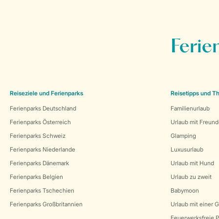
Ferie
Reiseziele und Ferienparks
Reisetipps und 
Ferienparks Deutschland
Familienurlaub
Ferienparks Österreich
Urlaub mit Freun
Ferienparks Schweiz
Glamping
Ferienparks Niederlande
Luxusurlaub
Ferienparks Dänemark
Urlaub mit Hund
Ferienparks Belgien
Urlaub zu zweit
Ferienparks Tschechien
Babymoon
Ferienparks Großbritannien
Urlaub mit einer 
Feuerwerksfreie P