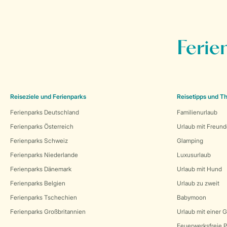
Ferie
Reiseziele und Ferienparks
Reisetipps und 
Ferienparks Deutschland
Familienurlaub
Ferienparks Österreich
Urlaub mit Freun
Ferienparks Schweiz
Glamping
Ferienparks Niederlande
Luxusurlaub
Ferienparks Dänemark
Urlaub mit Hund
Ferienparks Belgien
Urlaub zu zweit
Ferienparks Tschechien
Babymoon
Ferienparks Großbritannien
Urlaub mit einer 
Feuerwerksfreie P