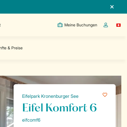
t
Meine Buchungen
Switc
Dropdown-Me
Eifelpark Kronenburger See
Eifel Komfort 6
eifcomf6