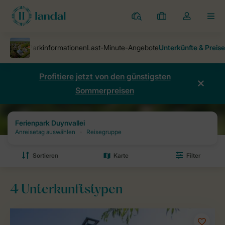
Ferienparks
Meine
Dropdown-
MEN
Buchungen
Menü
meines
Kontos
öffnen
Profitiere jetzt von den günstigsten
Sommerpreisen
Ferienparks
Ferienpark Duynvallei
Preise und Verfügbarkeiten