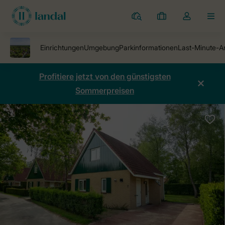
Ferienparks
Meine
Dropdown-
MEN
Buchungen
Menü
meines
Kontos
öffnen
Profitiere jetzt von den günstigsten
Sommerpreisen