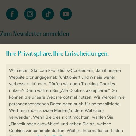
facebook
instagram
tiktok
youtube
Zum Newsletter anmelden
Sicher und schnell zur Online-Buchung
Sichere Datenübertragung
Sicheres Bezahlen
Sicherstellung Deiner Privatsphäre