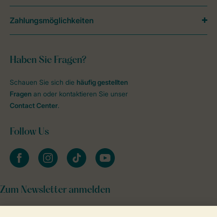
Zahlungsmöglichkeiten
Haben Sie Fragen?
Schauen Sie sich die
häufig gestellten
Fragen
an oder kontaktieren Sie unser
Contact Center
.
Follow Us
facebook
instagram
tiktok
youtube
Zum Newsletter anmelden