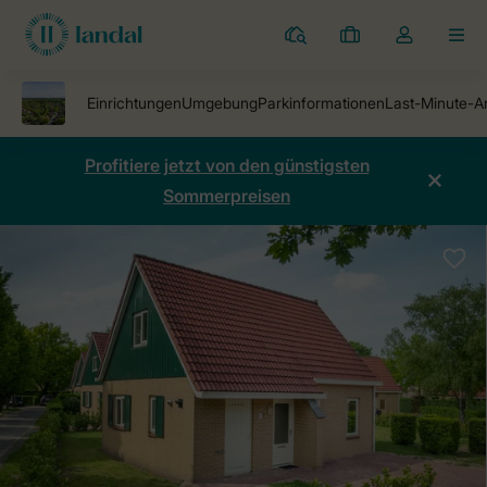
Ferienparks
Meine
Dropdown-
MEN
Buchungen
Menü
meines
Kontos
öffnen
Profitiere jetzt von den günstigsten
Sommerpreisen