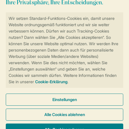
Sicher und schnell zur Online-Buchung
Sichere Datenübertragung
Sicheres Bezahlen
Sicherstellung Deiner Privatsphäre
Weitere Informationen und Einstellungen
Allgemeine Bedingungen
Impressum
Datenschutz
Cookies und Banner
Barrierefreiheit
© 2026 Landal GreenParks GmbH