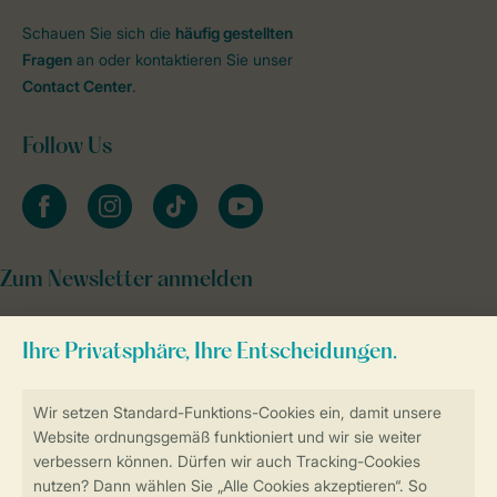
Schauen Sie sich die
häufig gestellten
Fragen
an oder kontaktieren Sie unser
Contact Center
.
Follow Us
facebook
instagram
tiktok
youtube
Zum Newsletter anmelden
Sicher und schnell zur Online-Buchung