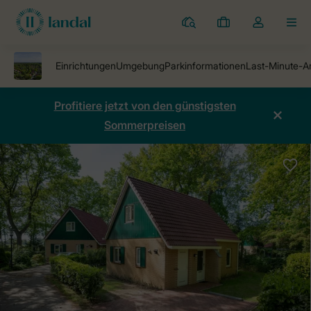
Ferienparks
Meine
Dropdown-
MEN
Buchungen
Menü
meines
Kontos
öffnen
Profitiere jetzt von den günstigsten
Sommerpreisen