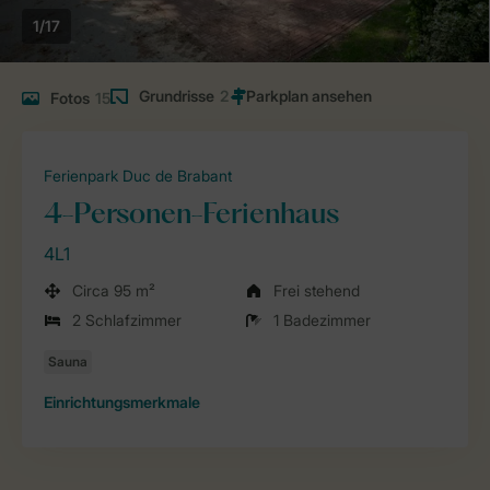
1/17
Grundrisse
2
Fotos
15
Ferienpark Duc de Brabant
4-Personen-Ferienhaus
4L1
Circa 95 m²
Frei stehend
2 Schlafzimmer
1 Badezimmer
Einrichtungsmerkmale