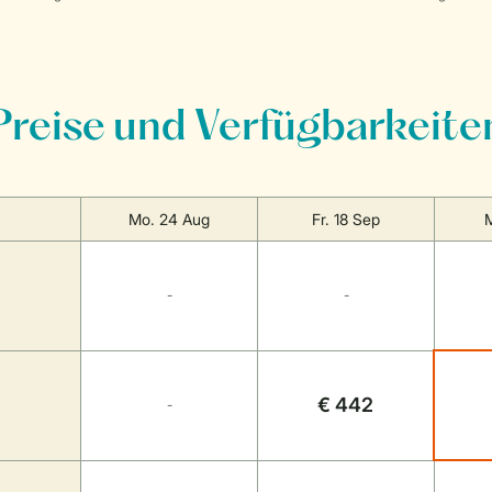
Preise und Verfügbarkeite
Mo. 24 Aug
Fr. 18 Sep
M
-
-
€ 442
-