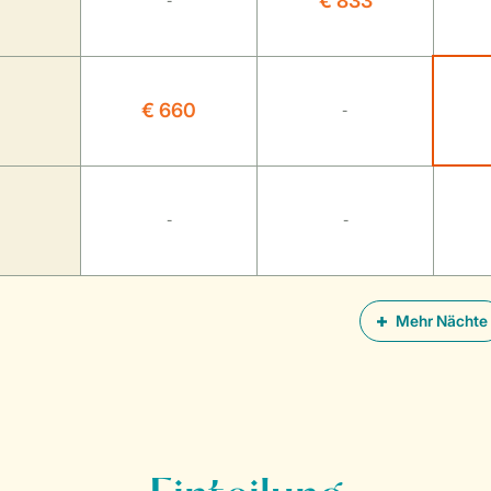
€ 833
-
€ 660
-
-
-
Mehr Nächte