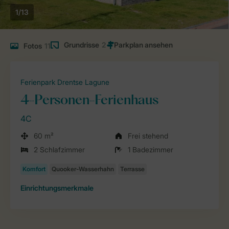
1/13
Grundrisse
2
Fotos
11
Ferienpark Drentse Lagune
4-Personen-Ferienhaus
4C
60 m²
Frei stehend
2 Schlafzimmer
1 Badezimmer
Einrichtungsmerkmale