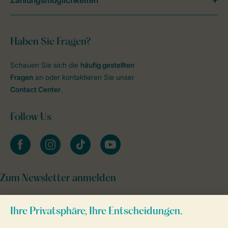
Zahlungsmöglichkeiten
Haben Sie Fragen?
Schauen Sie sich die
häufig gestellten
Fragen
an oder kontaktieren Sie unser
Contact Center
.
Follow Us
facebook
instagram
tiktok
youtube
Zum Newsletter anmelden