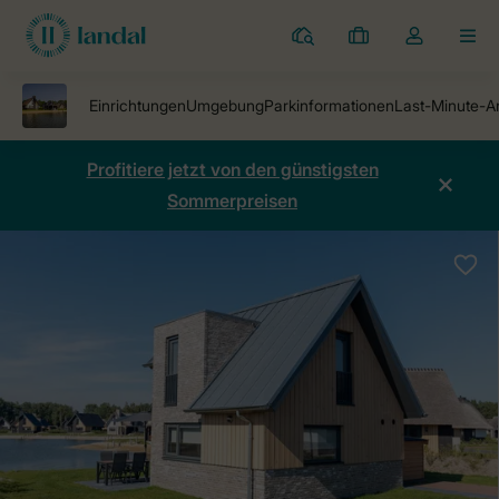
Ferienparks
Meine
Dropdown-
MEN
Buchungen
Menü
meines
Kontos
öffnen
Profitiere jetzt von den günstigsten
Sommerpreisen