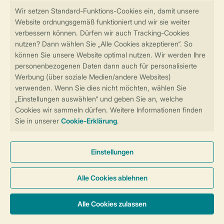
Sicher und schnell zur Online-Buchung
Sichere Datenübertragung
Sicheres Bezahlen
Sicherstellung Deiner Privatsphäre
Weitere Informationen und Einstellungen
Allgemeine Bedingungen
Impressum
Datenschutz
Cookies und Banner
Barrierefreiheit
© 2026 Landal GreenParks GmbH