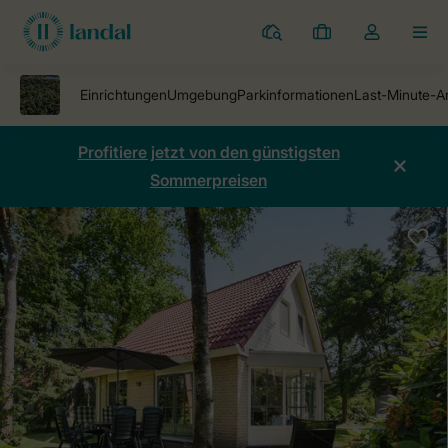
Ferienparks
Meine
Dropdown-
MEN
Buchungen
Menü
meines
Kontos
öffnen
Profitiere jetzt von den günstigsten
Sommerpreisen