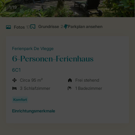
1/19
Grundrisse
2
Fotos
17
Ferienpark De Vlegge
6-Personen-Ferienhaus
6C1
Circa 95 m²
Frei stehend
3 Schlafzimmer
1 Badezimmer
Einrichtungsmerkmale