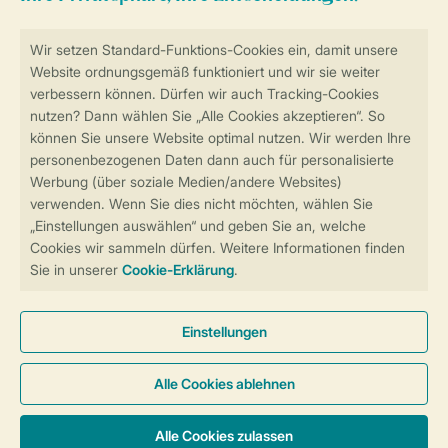
Sicher und schnell zur Online-Buchung
Sichere Datenübertragung
Sicheres Bezahlen
Sicherstellung Deiner Privatsphäre
Weitere Informationen und Einstellungen
Allgemeine Bedingungen
Impressum
Datenschutz
Cookies und Banner
Barrierefreiheit
© 2026 Landal GreenParks GmbH