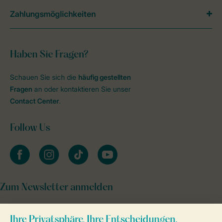
Zahlungsmöglichkeiten
Haben Sie Fragen?
Schauen Sie sich die
häufig gestellten
Fragen
an oder kontaktieren Sie unser
Contact Center
.
Follow Us
facebook
instagram
tiktok
youtube
Zum Newsletter anmelden