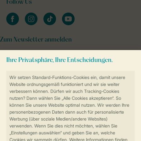
Follow Us
facebook
instagram
tiktok
youtube
Zum Newsletter anmelden
Sicher und schnell zur Online-Buchung
Sichere Datenübertragung
Sicheres Bezahlen
Sicherstellung Deiner Privatsphäre