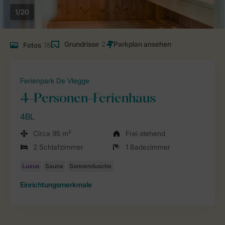
1/20
Grundrisse
2
Fotos
18
Ferienpark De Vlegge
4-Personen-Ferienhaus
4BL
Circa 95 m²
Frei stehend
2 Schlafzimmer
1 Badezimmer
Einrichtungsmerkmale