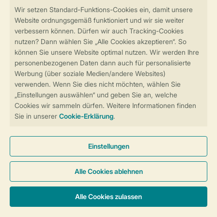
Sicher und schnell zur Online-Buchung
Sichere Datenübertragung
Sicheres Bezahlen
Sicherstellung Deiner Privatsphäre
Weitere Informationen und Einstellungen
Allgemeine Bedingungen
Impressum
Datenschutz
Cookies und Banner
Barrierefreiheit
© 2026 Landal GreenParks GmbH
Unterkünfte & Preise