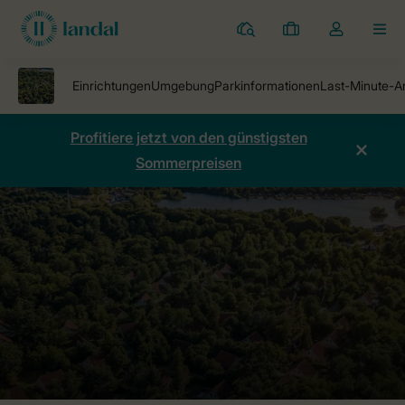
Ferienparks
Meine
Dropdown-
MEN
Buchungen
Menü
meines
Kontos
öffnen
Profitiere jetzt von den günstigsten
Sommerpreisen
Ferienparks
Ferienpark De Vlegge
Preise vergleichen