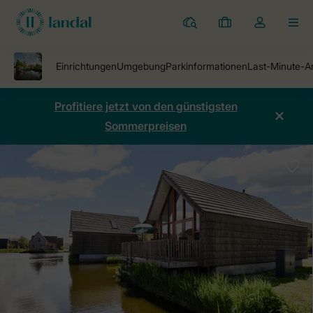
Ferienparks
Meine
Dropdown-
MEN
Buchungen
Menü
meines
Kontos
öffnen
Profitiere jetzt von den günstigsten
Sommerpreisen