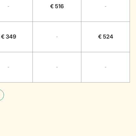
€ 516
-
-
€ 349
€ 524
-
-
-
-