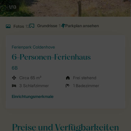
1/13
Grundrisse
1
Fotos
12
Ferienpark Coldenhove
6-Personen-Ferienhaus
6B
Circa 65 m²
Frei stehend
3 Schlafzimmer
1 Badezimmer
Einrichtungsmerkmale
Preise und Verfügbarkeiten