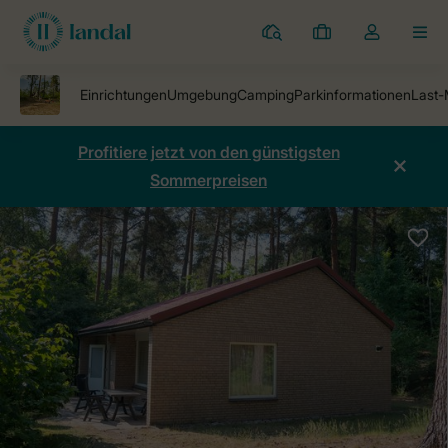
Ferienparks
Meine
Dropdown-
MEN
Buchungen
Menü
meines
Kontos
öffnen
Profitiere jetzt von den günstigsten
Sommerpreisen