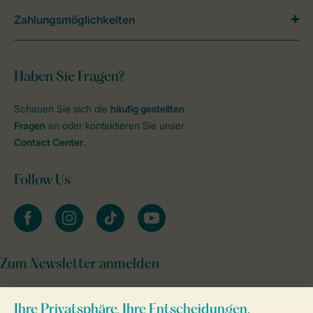
Zahlungsmöglichkeiten
Haben Sie Fragen?
Schauen Sie sich die
häufig gestellten
Fragen
an oder kontaktieren Sie unser
Contact Center
.
Follow Us
facebook
instagram
tiktok
youtube
Zum Newsletter anmelden