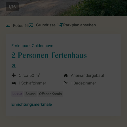
1/16
Grundrisse
1
Fotos
15
Ferienpark Coldenhove
2-Personen-Ferienhaus
2L
Circa 50 m²
Aneinandergebaut
1 Schlafzimmer
1 Badezimmer
Einrichtungsmerkmale