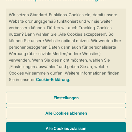
Sicher und schnell zur Online-Buchung
Sichere Datenübertragung
Sicheres Bezahlen
Sicherstellung Deiner Privatsphäre
Weitere Informationen und Einstellungen
Allgemeine Bedingungen
Impressum
Datenschutz
Cookies und Banner
Barrierefreiheit
© 2026 Landal GreenParks GmbH