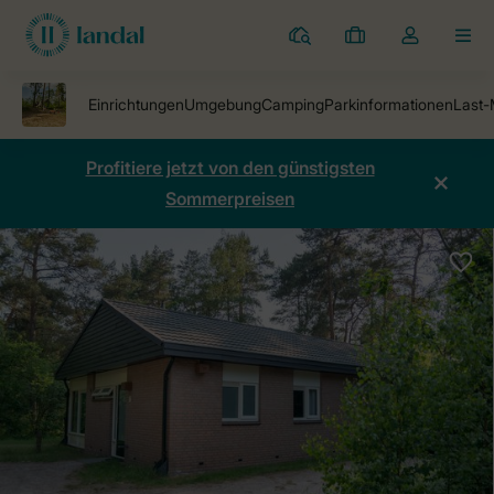
Ferienparks
Meine
Dropdown-
MEN
Buchungen
Menü
meines
Kontos
öffnen
Profitiere jetzt von den günstigsten
Sommerpreisen