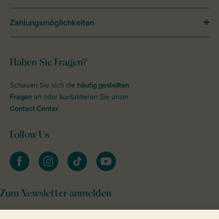
Zahlungsmöglichkeiten
Haben Sie Fragen?
Schauen Sie sich die
häufig gestellten
Fragen
an oder kontaktieren Sie unser
Contact Center
.
Follow Us
facebook
instagram
tiktok
youtube
Zum Newsletter anmelden