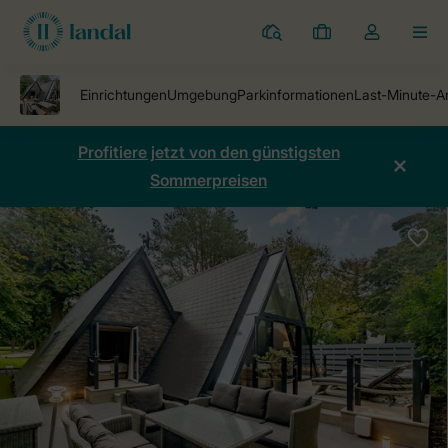
Ferienparks
Meine
Dropdown-
MEN
Buchungen
Menü
meines
Kontos
öffnen
Profitiere jetzt von den günstigsten
Sommerpreisen