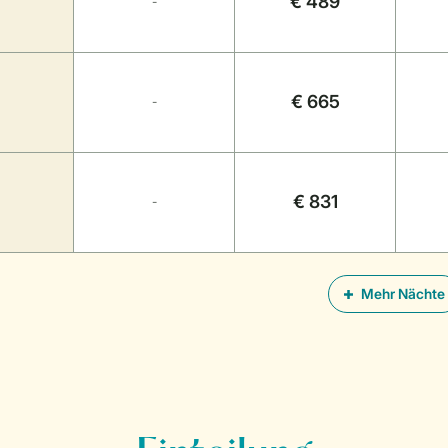
€ 489
-
€ 665
-
€ 831
-
Mehr Nächte