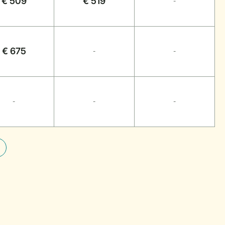
€ 509
€ 519
-
€ 675
-
-
-
-
-