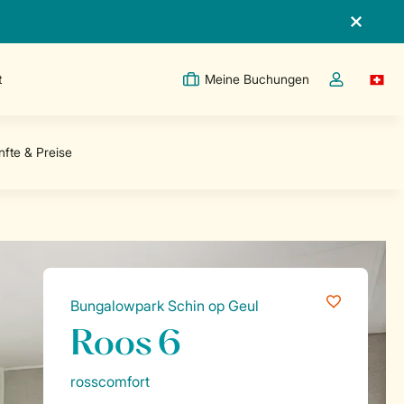
t
Meine Buchungen
Switc
Dropdown-Me
Bungalowpark Schin op Geul
Roos 6
rosscomfort