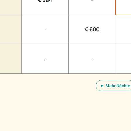
€ 584
-
€ 600
-
-
-
Mehr Nächte