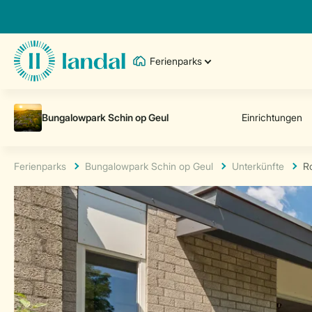
Ferienparks
Ferienparks
Bungalowpark Schin op Geul
Unterkünfte
R