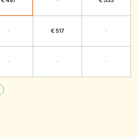
€ 497
€ 553
-
€ 517
-
-
-
-
-