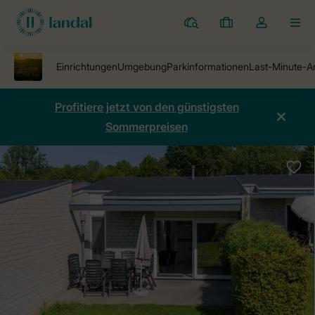
Ferienparks
Meine
Dropdown-
MEN
Buchungen
Menü
meines
Kontos
öffnen
Profitiere jetzt von den günstigsten
Sommerpreisen