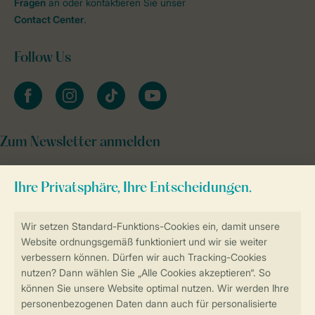
Fragen
an oder kontaktieren Sie unser
Contact Center
.
Follow Us
facebook
instagram
tiktok
youtube
Zum Newsletter anmelden
Sicher und schnell zur Online-Buchung
Sichere Datenübertragung
Sicheres Bezahlen