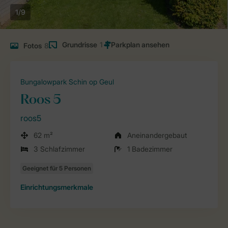
1/9
Grundrisse
1
Fotos
8
Bungalowpark Schin op Geul
Roos 5
roos5
62 m²
Aneinandergebaut
3 Schlafzimmer
1 Badezimmer
Einrichtungsmerkmale