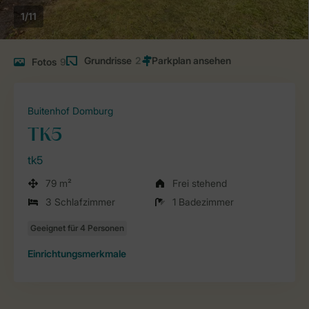
1/11
Grundrisse
2
Fotos
9
Buitenhof Domburg
TK5
tk5
79 m²
Frei stehend
3 Schlafzimmer
1 Badezimmer
Einrichtungsmerkmale