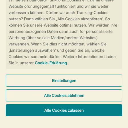
Sicher und schnell zur Online-Buchung
Sichere Datenübertragung
Sicheres Bezahlen
Sicherstellung Deiner Privatsphäre
Weitere Informationen und Einstellungen
Allgemeine Bedingungen
Impressum
Datenschutz
Cookies und Banner
Barrierefreiheit
© 2026 Landal GreenParks GmbH