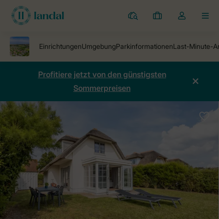
Ferienparks
Meine
Dropdown-
MEN
Buchungen
Menü
meines
Kontos
öffnen
Profitiere jetzt von den günstigsten
Sommerpreisen