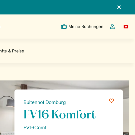
t
Meine Buchungen
Switc
Dropdown-Me
Buitenhof Domburg
FV16 Komfort
FV16Comf