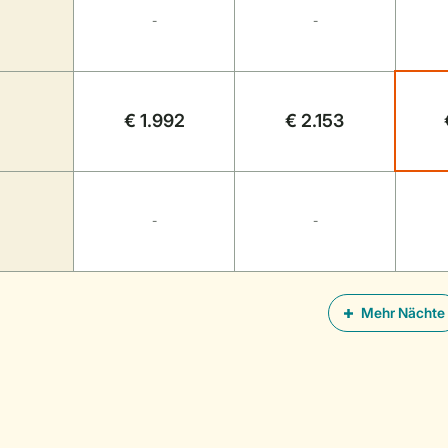
-
-
€ 1.992
€ 2.153
-
-
Mehr Nächte